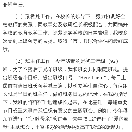
兼班主任。
（1）政教处工作。在校长的领导下，努力协调好全
校教师的关系，同教导处及教研组长积极配合，共同搞好
学校的教育教学工作。抓紧抓实学校的日常管理，我校多
次受到上级领导的表扬。取得了市，县综合评估的最好成
绩。
（2）班主任工作。今年我带的是初三年级（92）
班，为了不落后于兄弟班级，我和班委共同制定班规。提
出班级奋斗目标。提出班级口号：“Here I hero”，每日上
课前有值日班长领着喊三遍，以树立学生自信心，每位组
长就是当日的班主任，做好班务日志的记录，在我的指导
下，我班的“官官们”迅速成长起来。在此基础上每逢重要
节日或重大事件我组织有意义的主题班会。例如，今年母
亲节进行了“讴歌母亲”演讲会，去年”5.12”进行了“爱的奉
献”主题班会，丰富多彩的活动中提高了我班的凝聚力，