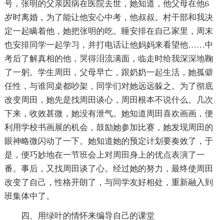
号，张明的父亲因病在医院去世，她知道，他父母在他6
岁时离婚，为了能让他安心中考，他叔叔。村干部和我决
定一起瞒着他，她把张明的吃。睡安排在自己家里，周末
也安排同学一起学习，并打电话让他妈妈来看望他……中
考后了解真相的他，哭得泪流满面，临走时给我深深地鞠
了一躬。学生周田，父母早亡，跟奶奶一起生活，她孤僻
任性，与谁同桌都吵架，同学们对她远远躲之。为了彻底
改变周田，她先是找周田谈心，周田根本不说什么。几次
下来，收效甚微，她没有泄气。她知道周田喜欢画画，便
利用学校书画展的机会，鼓励她参加比赛，她发现周田的
眼神略微闪动了一下。她知道她的预定计划要奏效了，于
是，便巧妙地在一节班会上对周田身上的优点表演了一
番。事后，又找周田谈了心。经过她的努力，最终使周田
改变了自己，性格开朗了，与同学友好相处，重新融入到
班集体中了。
四、用绿叶的情怀来编导自己的课堂