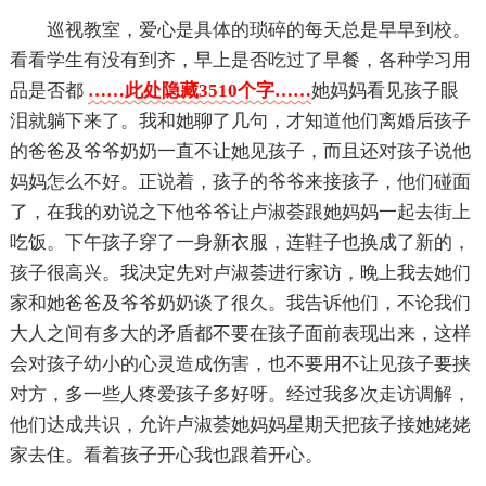
巡视教室，爱心是具体的琐碎的每天总是早早到校。
看看学生有没有到齐，早上是否吃过了早餐，各种学习用
品是否都
……此处隐藏3510个字……
她妈妈看见孩子眼
泪就躺下来了。我和她聊了几句，才知道他们离婚后孩子
的爸爸及爷爷奶奶一直不让她见孩子，而且还对孩子说他
妈妈怎么不好。正说着，孩子的爷爷来接孩子，他们碰面
了，在我的劝说之下他爷爷让卢淑荟跟她妈妈一起去街上
吃饭。下午孩子穿了一身新衣服，连鞋子也换成了新的，
孩子很高兴。我决定先对卢淑荟进行家访，晚上我去她们
家和她爸爸及爷爷奶奶谈了很久。我告诉他们，不论我们
大人之间有多大的矛盾都不要在孩子面前表现出来，这样
会对孩子幼小的心灵造成伤害，也不要用不让见孩子要挟
对方，多一些人疼爱孩子多好呀。经过我多次走访调解，
他们达成共识，允许卢淑荟她妈妈星期天把孩子接她姥姥
家去住。看着孩子开心我也跟着开心。