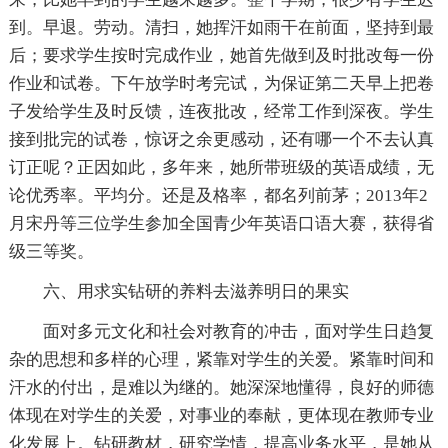
到。早退。劳动。清扫，她挥汗如雨干在前面，坚持到最
后；要求学生按时完成作业，她首先做到及时批改每一份
作业和试卷。下午放学时考完试，为保证第二天早上把卷
子发给学生及时反馈，连夜批改，经常工作到深夜。学生
接到批完的试卷，惊讶之余更感动，还有哪一个不去认真
订正呢？正因如此，多年来，她所带班级的英语成绩，无
论优秀率。平均分。还是及格率，都名列前茅；2013年2
月宋丹等三位学生参加全国青少年英语口语大赛，获得省
级三等奖。
六、用求实钻研的养料去滋养明日的果实
面对多元文化和社会对教育的冲击，面对学生日趋复
杂的思想和多样的心理，紧靠对学生的关爱。紧靠时间和
汗水的付出，是难以为继的。她深深地懂得，良好的师德
体现在对学生的关爱，对事业的奉献，更体现在教师专业
化发展上。钻研教材，研究学情，提高业务水平，是她从