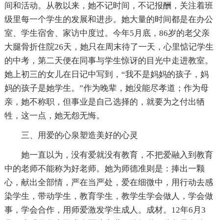
间和活动。从教以来，她不记时间，不记报酬，关注着班
级里每一个学生的发展和进步。她大量的时间都是在办公
室、学生宿舍、家访中度过。今年5月底，86岁的老父亲
大腿骨折住院26天，她只在周末待了一天，心里惦记学生
的中考，第二天便在同事与学生惊讶的目光中走进教室。
她上初三的女儿在日记中写到，“我不是妈妈的孩子，妈
妈的孩子是她学生。”作为晚辈，她没能尽孝道；作为母
亲，她不称职，但事业是自己选择的，就要为之付出牺
牲，这一点，她无怨无悔。
三、用爱的心泉塑造美好的心灵
她一直以为，没有爱就没有教育，不把爱融入到教育
中的老师不能称为好老师。她为师德准则是：捧出一颗
心，献出全部情，严在当严处，爱在细微中，用行动去感
染学生，带动学生，教育学生，教学生学会做人，学会做
事，学会合作，用师爱激发学生成人。成材。12年6月3