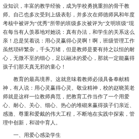
业知识，丰富的教学经验，成为学校勇挑重担的骨干教
师。自己也多次受到上级表彰，并多次在师德师风和年度
考核中被评为“优秀”所带的班级多次被评为“文明班级”现
在每当有人羡慕地对她说：真有办法，和学生的关系这么
亲！总是笑着说：用心灵赢得心灵啊！啊，班级管理工作
虽然琐碎繁杂，千头万绪，但是教师是要有持之以恒的耐
心，无微不至的细心，足以融冰的爱心，那就一定能赢得
孩子们那天真无邪的童心！
教育的最高境界。这就意味着教师必须具备奉献精
神，有人说：用心灵赢得心灵。敬业精神，校的赵晓英老
师就是这样一位教师典范，把教育工作当作了一个用爱
心、耐心、关心、细心、热心的堆砌来赢得孩子们亲近、
感激、尊重和爱戴的伟大工程，不断地在实践中探索，管
理中创新，和谐中育人。
一、用爱心感染学生