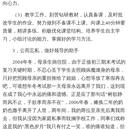
向心力。
（3）教学工作。刻苦钻研教材，认真备课，及时批
改学生的作业。努力做到不备课不上课。向课上40分钟要
质量，精讲多练。积极优化课堂结构。培养学生自主学
习，小组讨论的能力。掌握好的学习方法。
3，公而忘私，做好领导的助手
2004年冬，母亲生病住院，由于正值初三期末考试的
复习关键时期，不忍心丢下学生去照顾病魔缠身的母亲，
只好把照顾母亲的重担推给了姐姐，心想等放了寒假再去
吧，可谁想年冬考试那一天母亲永远离开了我们，这到现
在成了我心中永远的痛和遗憾。正是应了那句话“树欲静
而风不止，子欲孝而亲不在”，2006年春，瘫痪二年的奶
奶也撒手离开了人世，两年间，我的两位至亲先后离我而
去，但我从没因为家庭私事而耽搁学校工作，同事们戏称
这是我的“黑色岁月”我只有付之一笑，谁的痛谁知道，但