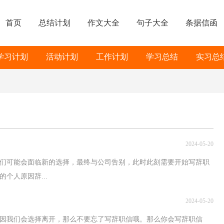
首页
总结计划
作文大全
句子大全
条据信函
学习计划
活动计划
工作计划
学习总结
实习总
2024-05-20
们可能会面临新的选择，最终与公司告别，此时此刻需要开始写辞职
个人原因辞...
2024-05-20
因我们会选择离开，那么不要忘了写辞职信哦。那么你会写辞职信